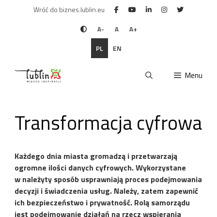
Przejdź
Wróć do biznes.lublin.eu
do
treści
A-
A
A+
PL
EN
Menu
Transformacja cyfrowa
Każdego dnia miasta gromadzą i przetwarzają
ogromne ilości danych cyfrowych. Wykorzystane
w należyty sposób usprawniają proces podejmowania
decyzji i świadczenia usług. Należy, zatem zapewnić
ich bezpieczeństwo i prywatność. Rolą samorządu
jest podejmowanie działań na rzecz wspierania