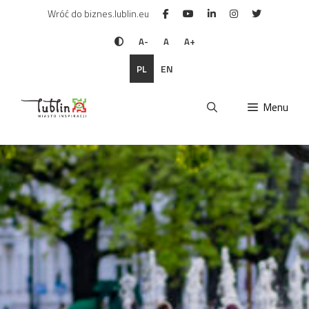
Przejdź
Wróć do biznes.lublin.eu
do
treści
A-
A
A+
PL
EN
Menu